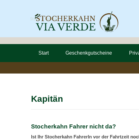
Sie befinden sich hier:
Start
Beitrag
Start
Geschenkgutscheine
Priv
Startseite
Wissensdatenbank
Kapitän
Stocherkahn Fahrer nicht da?
Ist Ihr Stocherkahn FahrerIn vor der Fahrtzeit noc