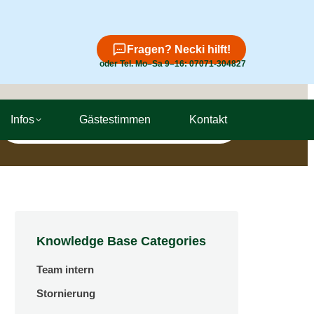
Fragen? Necki hilft!
oder Tel. Mo–Sa 9–16: 07071-304827
Suchen
Infos
Gästestimmen
Kontakt
nach
Knowledge Base Categories
Team intern
Stornierung