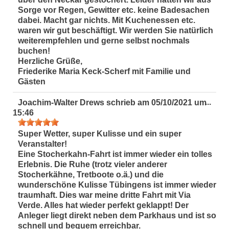
Sorge vor Regen, Gewitter etc. keine Badesachen
dabei. Macht gar nichts. Mit Kuchenessen etc.
waren wir gut beschäftigt. Wir werden Sie natürlich
weiterempfehlen und gerne selbst nochmals
buchen!
Herzliche Grüße,
Friederike Maria Keck-Scherf mit Familie und
Gästen
Dies
...
Joachim-Walter Drews
schrieb am
05/10/2021
um
Met
15:46
ein-
Super Wetter, super Kulisse und ein super
Veranstalter!
Eine Stocherkahn-Fahrt ist immer wieder ein tolles
Erlebnis. Die Ruhe (trotz vieler anderer
Stocherkähne, Tretboote o.ä.) und die
wunderschöne Kulisse Tübingens ist immer wieder
traumhaft. Dies war meine dritte Fahrt mit Via
Verde. Alles hat wieder perfekt geklappt! Der
Anleger liegt direkt neben dem Parkhaus und ist so
schnell und bequem erreichbar.