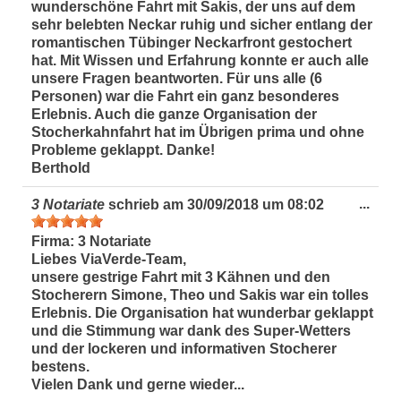
wunderschöne Fahrt mit Sakis, der uns auf dem
sehr belebten Neckar ruhig und sicher entlang der
romantischen Tübinger Neckarfront gestochert
hat. Mit Wissen und Erfahrung konnte er auch alle
unsere Fragen beantworten. Für uns alle (6
Personen) war die Fahrt ein ganz besonderes
Erlebnis. Auch die ganze Organisation der
Stocherkahnfahrt hat im Übrigen prima und ohne
Probleme geklappt. Danke!
Berthold
Dies
...
3 Notariate
schrieb am
30/09/2018
um
08:02
Met
ein-
Firma:
3 Notariate
Liebes ViaVerde-Team,
unsere gestrige Fahrt mit 3 Kähnen und den
Stocherern Simone, Theo und Sakis war ein tolles
Erlebnis. Die Organisation hat wunderbar geklappt
und die Stimmung war dank des Super-Wetters
und der lockeren und informativen Stocherer
bestens.
Vielen Dank und gerne wieder...