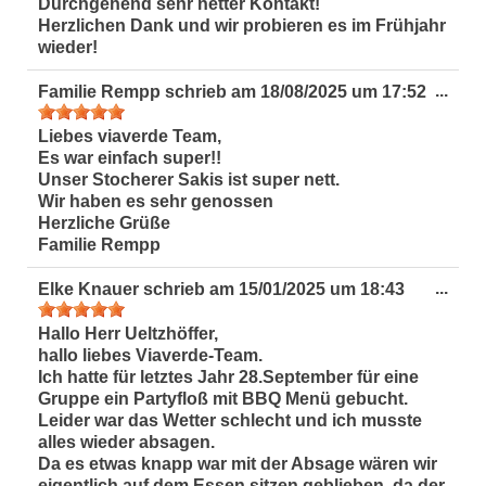
Durchgehend sehr netter Kontakt!
Herzlichen Dank und wir probieren es im Frühjahr
wieder!
Dies
...
Familie Rempp
schrieb am
18/08/2025
um
17:52
Met
ein-
Liebes viaverde Team,
Es war einfach super!!
Unser Stocherer Sakis ist super nett.
Wir haben es sehr genossen
Herzliche Grüße
Familie Rempp
Dies
...
Elke Knauer
schrieb am
15/01/2025
um
18:43
Met
ein-
Hallo Herr Ueltzhöffer,
hallo liebes Viaverde-Team.
Ich hatte für letztes Jahr 28.September für eine
Gruppe ein Partyfloß mit BBQ Menü gebucht.
Leider war das Wetter schlecht und ich musste
alles wieder absagen.
Da es etwas knapp war mit der Absage wären wir
eigentlich auf dem Essen sitzen geblieben, da der