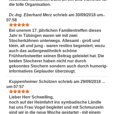
die tolle Organisation.
Dies
...
Dr.-Ing. Eberhard Merz
schrieb am
30/09/2018
um
Met
07:58
ein-
Bei unerem 17. jährlichen Familientreffen dieses
Jahr in Tübingen waren wir mit zwei
Stocherkähnen unterwegs.
Allesamt - groß und
klein, alt und jung - waren restlos begeistert,
wozu
auch das außergewöhnlich schöne
Frühherbstwetter seinen Beitrag geleistet hat. Die
beiden Stocherer haben nicht nur durch
gekonntes Stochern sondern auch durch humorig-
informatives Geplauder überzeugt.
Dies
...
Kuppenheimer Schützen
schrieb am
29/09/2018
Met
um
07:57
ein-
Lieber Herr Schwelling,
noch auf der Heimfahrt ins symbadische Ländle
hat uns Frau Vogel begleitet und mit Schmunzeln
sind wir in die neue Woche gestartet - mit einem