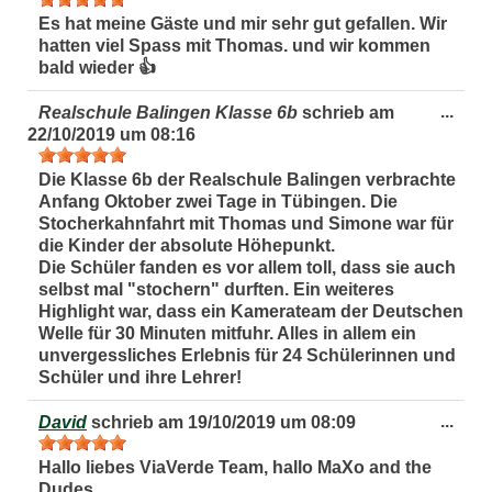
ein-
Es hat meine Gäste und mir sehr gut gefallen. Wir
hatten viel Spass mit Thomas. und wir kommen
bald wieder 👍
Dies
...
Realschule Balingen Klasse 6b
schrieb am
Met
22/10/2019
um
08:16
ein-
Die Klasse 6b der Realschule Balingen verbrachte
Anfang Oktober zwei Tage in Tübingen. Die
Stocherkahnfahrt mit Thomas und Simone war für
die Kinder der absolute Höhepunkt.
Die Schüler fanden es vor allem toll, dass sie auch
selbst mal "stochern" durften. Ein weiteres
Highlight war, dass ein Kamerateam der Deutschen
Welle für 30 Minuten mitfuhr. Alles in allem ein
unvergessliches Erlebnis für 24 Schülerinnen und
Schüler und ihre Lehrer!
Dies
...
David
schrieb am
19/10/2019
um
08:09
Met
ein-
Hallo liebes ViaVerde Team, hallo MaXo and the
Dudes,