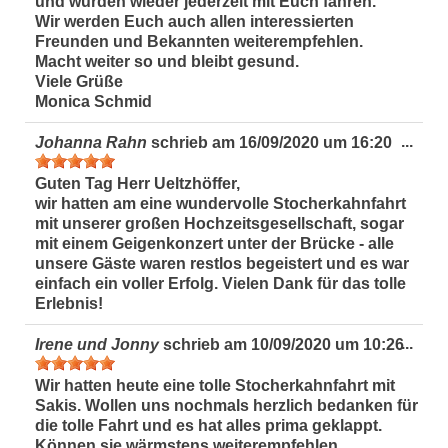
und würden wieder jederzeit mit Euch fahren.
Wir werden Euch auch allen interessierten
Freunden und Bekannten weiterempfehlen.
Macht weiter so und bleibt gesund.
Viele Grüße
Monica Schmid
Dies
...
Johanna Rahn
schrieb am
16/09/2020
um
16:20
Met
ein-
Guten Tag Herr Ueltzhöffer,
wir hatten am eine wundervolle Stocherkahnfahrt
mit unserer großen Hochzeitsgesellschaft, sogar
mit einem Geigenkonzert unter der Brücke - alle
unsere Gäste waren restlos begeistert und es war
einfach ein voller Erfolg. Vielen Dank für das tolle
Erlebnis!
Dies
...
Irene und Jonny
schrieb am
10/09/2020
um
10:26
Met
ein-
Wir hatten heute eine tolle Stocherkahnfahrt mit
Sakis. Wollen uns nochmals herzlich bedanken für
die tolle Fahrt und es hat alles prima geklappt.
Können sie wärmstens weiterempfehlen.