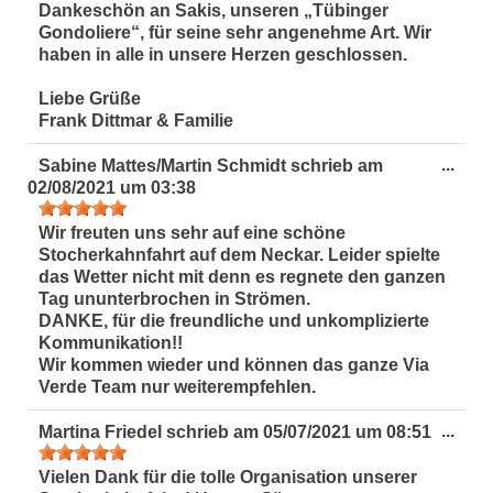
Dankeschön an Sakis, unseren „Tübinger
Gondoliere“, für seine sehr angenehme Art. Wir
haben in alle in unsere Herzen geschlossen.
Liebe Grüße
Frank Dittmar & Familie
Dies
...
Sabine Mattes/Martin Schmidt
schrieb am
Met
02/08/2021
um
03:38
ein-
Wir freuten uns sehr auf eine schöne
Stocherkahnfahrt auf dem Neckar. Leider spielte
das Wetter nicht mit denn es regnete den ganzen
Tag ununterbrochen in Strömen.
DANKE, für die freundliche und unkomplizierte
Kommunikation!!
Wir kommen wieder und können das ganze Via
Verde Team nur weiterempfehlen.
Dies
...
Martina Friedel
schrieb am
05/07/2021
um
08:51
Met
ein-
Vielen Dank für die tolle Organisation unserer