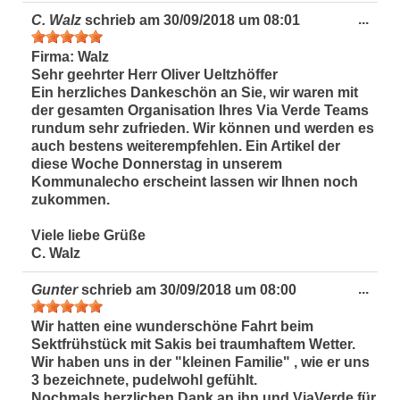
Dies
...
C. Walz
schrieb am
30/09/2018
um
08:01
Met
ein-
Firma:
Walz
Sehr geehrter Herr Oliver Ueltzhöffer
Ein herzliches Dankeschön an Sie, wir waren mit
der gesamten Organisation Ihres Via Verde Teams
rundum sehr zufrieden
. Wir können und werden es
auch bestens weiterempfehlen. Ein Artikel der
diese Woche Donnerstag in unserem
Kommunalecho erscheint lassen wir Ihnen noch
zukommen.
Viele liebe Grüße
C. Walz
Dies
...
Gunter
schrieb am
30/09/2018
um
08:00
Met
ein-
Wir hatten eine wunderschöne Fahrt beim
Sektfrühstück mit Sakis bei traumhaftem Wetter.
Wir haben uns in der "kleinen Familie" , wie er uns
3 bezeichnete, pudelwohl gefühlt.
Nochmals herzlichen Dank an ihn und ViaVerde für