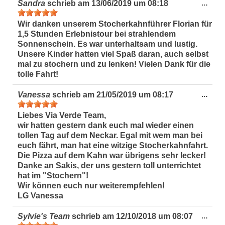
Dies
...
Sandra
schrieb am
13/06/2019
um
08:18
Met
ein-
Wir danken unserem Stocherkahnführer Florian für
1,5 Stunden Erlebnistour bei strahlendem
Sonnenschein. Es war unterhaltsam und lustig.
Unsere Kinder hatten viel Spaß daran, auch selbst
mal zu stochern und zu lenken! Vielen Dank für die
tolle Fahrt!
Dies
...
Vanessa
schrieb am
21/05/2019
um
08:17
Met
ein-
Liebes Via Verde Team,
wir hatten gestern dank euch mal wieder einen
tollen Tag auf dem Neckar. Egal mit wem man bei
euch fährt, man hat eine witzige Stocherkahnfahrt.
Die Pizza auf dem Kahn war übrigens sehr lecker
!
Danke an Sakis, der uns gestern toll unterrichtet
hat im "Stochern"!
Wir können euch nur weiterempfehlen!
LG Vanessa
Dies
...
Sylvie's Team
schrieb am
12/10/2018
um
08:07
Met