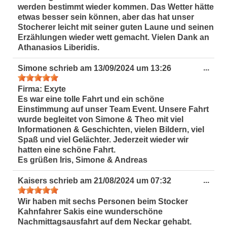
werden bestimmt wieder kommen. Das Wetter hätte
etwas besser sein können, aber das hat unser
Stocherer leicht mit seiner guten Laune und seinen
Erzählungen wieder wett gemacht. Vielen Dank an
Athanasios Liberidis.
Dies
...
Simone
schrieb am
13/09/2024
um
13:26
Met
ein-
Firma:
Exyte
Es war eine tolle Fahrt und ein schöne
Einstimmung auf unser Team Event. Unsere Fahrt
wurde begleitet von Simone & Theo mit viel
Informationen & Geschichten, vielen Bildern, viel
Spaß und viel Gelächter. Jederzeit wieder wir
hatten eine schöne Fahrt.
Es grüßen Iris, Simone & Andreas
Dies
...
Kaisers
schrieb am
21/08/2024
um
07:32
Met
ein-
Wir haben mit sechs Personen beim Stocker
Kahnfahrer Sakis eine wunderschöne
Nachmittagsausfahrt auf dem Neckar gehabt.