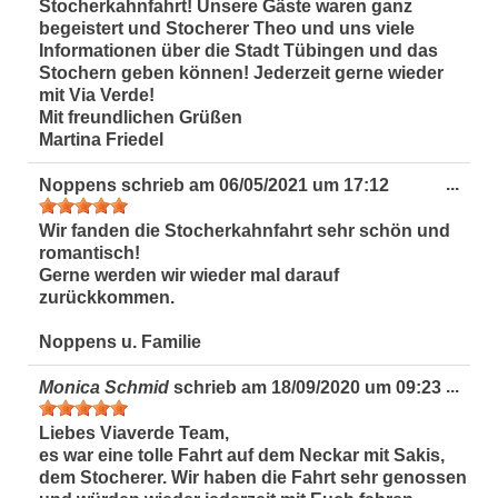
Stocherkahnfahrt! Unsere Gäste waren ganz
begeistert und Stocherer Theo und uns viele
Informationen über die Stadt Tübingen und das
Stochern geben können! Jederzeit gerne wieder
mit Via Verde!
Mit freundlichen Grüßen
Martina Friedel
Dies
...
Noppens
schrieb am
06/05/2021
um
17:12
Met
ein-
Wir fanden die Stocherkahnfahrt sehr schön und
romantisch!
Gerne werden wir wieder mal darauf
zurückkommen.
Noppens u. Familie
Dies
...
Monica Schmid
schrieb am
18/09/2020
um
09:23
Met
ein-
Liebes Viaverde Team,
es war eine tolle Fahrt auf dem Neckar mit Sakis,
dem Stocherer. Wir haben die Fahrt sehr genossen