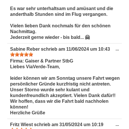
Es war sehr unterhaltsam und amüsant und die
anderthalb Stunden sind im Flug vergangen.
Vielen lieben Dank nochmals für den schönen
Nachmittag.
Jederzeit gerne wieder - bis bald... 🤗
Dies
...
Sabine Reber
schrieb am
11/06/2024
um
10:43
Met
ein-
Firma:
Gaiser & Partner StbG
Liebes ViaVerde-Team,
leider können wir am Sonntag unsere Fahrt wegen
persönlicher Gründe kurzfristig nicht antreten.
Unser Storno wurde sehr kulant und
kundenfreundlich akzeptiert. Vielen Dank dafür!!
Wir hoffen, dass wir die Fahrt bald nachholen
können!
Herzliche Grüße
Dies
...
Fritz Wiest
schrieb am
31/05/2024
um
10:19