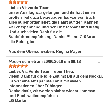
Met
ein-
Liebes Viaverde-Team,
unser Ausflug war gelungen und ihr habt einen
großen Teil dazu beigetragen. Es war von Euch
alles super organisiert, die Fahrt auf den Kähnen
war entspannend und sehr interessant und lustig.
Und auch vielen Dank für die
Stadtführerempfehlung. Danke!!!! und Grüße an
alle Beteiligten.
Aus dem Oberschwaben, Regina Mayer
Dies
...
Marion
schrieb am
26/06/2019
um
08:18
Met
ein-
Liebes Via Verde Team, lieber Theo,
vielen Dank für die tolle Zeit mit Dir auf dem Neckar.
Es war eine entspannte Fahrt mit vielen
Informationen über Tübingen.
Danke dafür, wir werden sicher wieder kommen
und Euch weiterempfehlen.
LG Marion