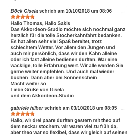
Dies
...
Böck Gisela
schrieb am
10/10/2018
um
08:06
Met
ein-
Hallo Thomas, Hallo Sakis
Das Akkordeon-Studio möchte sich nochmal ganz
herzlich für die tolle Stocherkahnfahrt bedanken.
Es hat allen sehr viel Spaß bereitet, trotz
schlechtem Wetter. Vor allem den Jungen und
auch mir persönlich, dass wir den Kahn alleine
oder ich fast alleine bedienen durften. War eine
wacklige, tolle Erfahrung wert. Wir alle werden Sie
gerne weiter empfehlen. Und auch mal wieder
buchen. Dann aber bei Sonnenschein.
Macht weiter so.
Liebe Grüße von Gisela
und dem Akkordeon-Studio
Dies
...
gabriele hilber
schrieb am
03/10/2018
um
08:05
Met
ein-
Hallo, wir drei paare durften gestern mit theo auf
dem neckar stochern. wir waren viel zu früh da,
aber theo war so flexibel, dass wir gleich auf seinen