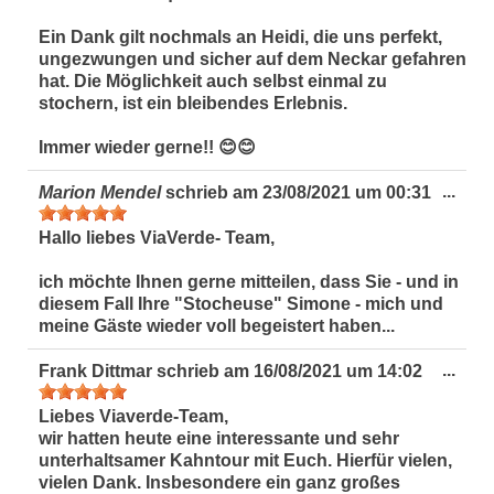
Ein Dank gilt nochmals an Heidi, die uns perfekt,
ungezwungen und sicher auf dem Neckar gefahren
hat. Die Möglichkeit auch selbst einmal zu
stochern, ist ein bleibendes Erlebnis.
Immer wieder gerne!! 😊😊
Dies
...
Marion Mendel
schrieb am
23/08/2021
um
00:31
Met
ein-
Hallo liebes ViaVerde- Team,
ich möchte Ihnen gerne mitteilen, dass Sie - und in
diesem Fall Ihre "Stocheuse" Simone - mich und
meine Gäste wieder voll begeistert haben...
Dies
...
Frank Dittmar
schrieb am
16/08/2021
um
14:02
Met
ein-
Liebes Viaverde-Team,
wir hatten heute eine interessante und sehr
unterhaltsamer Kahntour mit Euch. Hierfür vielen,
vielen Dank. Insbesondere ein ganz großes