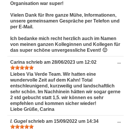
Organisation war super!
Vielen Dank für Ihre ganze Mühe, Informationen,
unsere gemeinsamen Gespräche per Telefon und
per E-Mail.
Ich bedanke mich recht herzlich auch im Namen
von meinen ganzen Kolleginnen und Kollegen für
das super schöne unvergessliche Event! 🙂
Dies
...
Carina
schrieb am
28/06/2023
um
12:02
Met
ein-
Liebes Via Verde Team. Wir hatten eine
wundervolle Zeit auf dem Kahn! Total
entschleunigend, kurzweilig und landschaftlich
sehr schön. Im Nachhinein hätten wir sogar gerne
2 std gebucht statt 1,5. wir können es sehr
empfehlen und kommen sicher wieder!
Liebe Grüße, Carina
Dies
...
I. Gugel
schrieb am
15/09/2022
um
14:34
Met