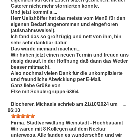
Caterer nicht mehr stornierten konnte.
Und jetzt kommt's....
Herr Ueltzhöffer hat das meiste vom Menü für den
eigenen Bedarf angenommen und eingefroren
(auisnahmsweise!).
Ich fand das so großzügig und nett von ihm, bin
sehr sehr dankbar dafür.
Das würde niemand machen...
Wir haben jetzt einen neuen Termin und freuen uns
riesig darauf, in der Hoffnung daß dann das Wetter
besser mitmacht.
Also nochmal vielen Dank für die unkomplizierte
und freundliche Abwicklung per E-Mail.
Ganz liebe Grüße von
Elke mit Schulergruppe 63/64.
Dies
...
Blocherer, Michaela
schrieb am
21/10/2024
um
Met
06:10
ein-
Firma:
Stadtverwaltung Weinstadt - Hochbauamt
Wir waren mit 8 Kollegen auf dem Neckar
unterwegs. Alle fanden es wunderschön und wir