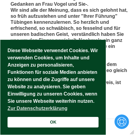
Gedanken an Frau Vogel und Sie-.
Wir sind alle der Meinung, dass es sich gelohnt hat,
so früh aufzustehen und unter "Ihrer Führung"
Tübingen kennenzulernen. So herzlich und
erfrischend, so schwäbisch, so fesselnd und für
unseren badischen Geist, verständlich haben Sie
uns um den Finger gewickelt. Nochmals ein ganz
herzliches Dankeschön - und behalten Sie ein
Diese Webseite verwendet Cookies. Wir
Auge auf Frau Vogel, Sie ist uns ans Herz
verwenden Cookies, um Inhalte und
gewachsen.
Übrigens: Nach unseren Erzählungen auf dem
Anzeigen zu personalisieren,
Stocherkahn wusste unser Kahnfahrer Theo gleich
Funktionen für soziale Medien anbieten
wer uns durch Tübingen geführt hat. Sein
zu können und die Zugriffe auf unsere
Kommentar: Alles was der Michael nicht weis, ist
Website zu analysieren. Sie geben
auch nie in Tübingen passiert.
Einwilligung zu unseren Cookies, wenn
Sonnige Grüße
von den Kuppenheimer Schützen
Sie unsere Webseite weiterhin nutzen.
Fragen? Necki hilft!
Herzliche Grüße
Zur Datenschutzerklärung
Charlotte Walz
OK
Dies
...
S. Henke
schrieb am
28/09/2018
um
07:56
Met