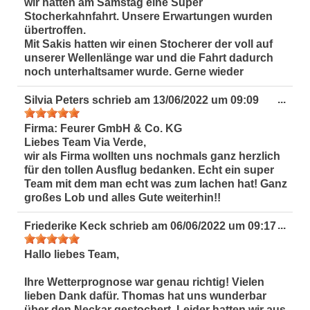
wir hatten am Samstag eine Super
Stocherkahnfahrt. Unsere Erwartungen wurden
übertroffen.
Mit Sakis hatten wir einen Stocherer der voll auf
unserer Wellenlänge war und die Fahrt dadurch
noch unterhaltsamer wurde. Gerne wieder
Dies
...
Silvia Peters
schrieb am
13/06/2022
um
09:09
Met
ein-
Firma:
Feurer GmbH & Co. KG
Liebes Team Via Verde,
wir als Firma wollten uns nochmals ganz herzlich
für den tollen Ausflug bedanken. Echt ein super
Team mit dem man echt was zum lachen hat! Ganz
großes Lob und alles Gute weiterhin!!
Dies
...
Friederike Keck
schrieb am
06/06/2022
um
09:17
Met
ein-
Hallo liebes Team,
Ihre Wetterprognose war genau richtig! Vielen
lieben Dank dafür. Thomas hat uns wunderbar
über den Neckar gestochert. Leider hatten wir aus