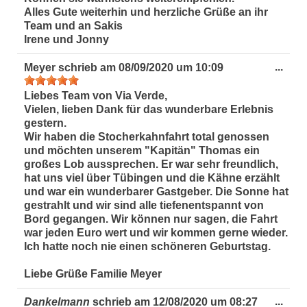
Alles Gute weiterhin und herzliche Grüße an ihr
Team und an Sakis
Irene und Jonny
Dies
...
Meyer
schrieb am
08/09/2020
um
10:09
Met
ein-
Liebes Team von Via Verde,
Vielen, lieben Dank für das wunderbare Erlebnis
gestern.
Wir haben die Stocherkahnfahrt total genossen
und möchten unserem "Kapitän" Thomas ein
großes Lob aussprechen. Er war sehr freundlich,
hat uns viel über Tübingen und die Kähne erzählt
und war ein wunderbarer Gastgeber. Die Sonne hat
gestrahlt und wir sind alle tiefenentspannt von
Bord gegangen. Wir können nur sagen, die Fahrt
war jeden Euro wert und wir kommen gerne wieder.
Ich hatte noch nie einen schöneren Geburtstag.
Liebe Grüße Familie Meyer
Dies
...
Dankelmann
schrieb am
12/08/2020
um
08:27