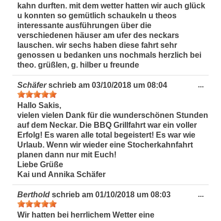
kahn durften. mit dem wetter hatten wir auch glück
u konnten so gemütlich schaukeln u theos
interessante ausführungen über die
verschiedenen häuser am ufer des neckars
lauschen. wir sechs haben diese fahrt sehr
genossen u bedanken uns nochmals herzlich bei
theo. grüßlen, g. hilber u freunde
Dies
...
Schäfer
schrieb am
03/10/2018
um
08:04
Met
ein-
Hallo Sakis,
vielen vielen Dank für die wunderschönen Stunden
auf dem Neckar. Die BBQ Grillfahrt war ein voller
Erfolg!
Es waren alle total begeistert! Es war wie
Urlaub.
Wenn wir wieder eine Stocherkahnfahrt
planen dann nur mit Euch!
Liebe Grüße
Kai und Annika Schäfer
Dies
...
Berthold
schrieb am
01/10/2018
um
08:03
Met
ein-
Wir hatten bei herrlichem Wetter eine