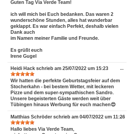
ein-
Guten Tag Via Verde Team!
ich will mich bei Euch bedanken. Das waren 2
wunderschöne Stunden, alles hat wunderbar
geklappt. Es war einfach Perfekt, deshalb vielen
Dank auch
im Namen meiner Familie und Freunde.
Es grüßt euch
Irene Gugel
Dies
...
Heidi Hack
schrieb am
25/07/2022
um
15:23
Met
ein-
Wir hatten die perfekte Geburtstagsfeier auf dem
Stocherkahn - bei bestem Wetter, mit leckeren
Pizze und dem super-sympathischen Sandro.
Unsere begeisterten Gäste werden weit über
Tübingen hinaus Werbung für euch machen😍
Dies
...
Matthias Schröder
schrieb am
04/07/2022
um
11:26
Met
ein-
Hallo liebes Via Verde Team,