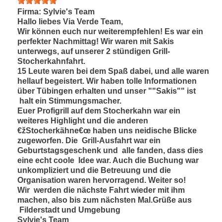
ein-
Firma:
Sylvie's Team
Hallo liebes Via Verde Team,
Wir können euch nur weiterempfehlen! Es war ein
perfekter Nachmittag! Wir waren mit Sakis
unterwegs, auf unserer 2 stündigen Grill-
Stocherkahnfahrt.
15 Leute waren bei dem Spaß dabei, und alle waren
hellauf begeistert. Wir haben tolle Informationen
über Tübingen erhalten und unser ""Sakis"" ist
halt ein Stimmungsmacher.
Euer Profigrill auf dem Stocherkahn war ein
weiteres Highlight und die anderen
€žStocherkähne€œ haben uns neidische Blicke
zugeworfen. Die Grill-Ausfahrt war ein
Geburtstagsgeschenk und alle fanden, dass dies
eine echt coole Idee war. Auch die Buchung war
unkompliziert und die Betreuung und die
Organisation waren hervorragend. Weiter so!
Wir werden die nächste Fahrt wieder mit ihm
machen, also bis zum nächsten Mal.Grüße aus
Filderstadt und Umgebung
Sylvie's Team