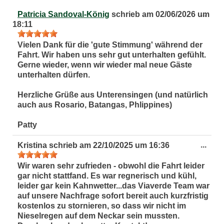
Dies
...
Patricia Sandoval-König
schrieb am
02/06/2026
um
Met
18:11
ein-
Vielen Dank für die 'gute Stimmung' während der
Fahrt. Wir haben uns sehr gut unterhalten gefühlt.
Gerne wieder, wenn wir wieder mal neue Gäste
unterhalten dürfen.
Herzliche Grüße aus Unterensingen (und natürlich
auch aus Rosario, Batangas, Phlippines)
Patty
Dies
...
Kristina
schrieb am
22/10/2025
um
16:36
Met
ein-
Wir waren sehr zufrieden - obwohl die Fahrt leider
gar nicht stattfand. Es war regnerisch und kühl,
leider gar kein Kahnwetter...das Viaverde Team war
auf unsere Nachfrage sofort bereit auch kurzfristig
kostenlos zu stornieren, so dass wir nicht im
Nieselregen auf dem Neckar sein mussten.