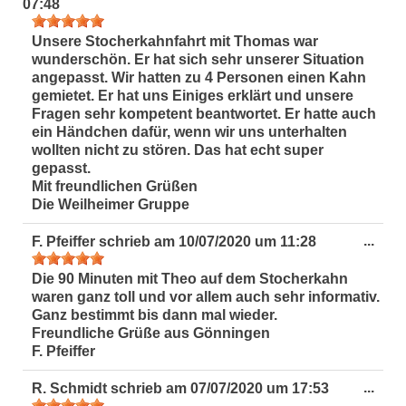
Met
07:48
ein-
Unsere Stocherkahnfahrt mit Thomas war
wunderschön. Er hat sich sehr unserer Situation
angepasst. Wir hatten zu 4 Personen einen Kahn
gemietet. Er hat uns Einiges erklärt und unsere
Fragen sehr kompetent beantwortet. Er hatte auch
ein Händchen dafür, wenn wir uns unterhalten
wollten nicht zu stören. Das hat echt super
gepasst.
Mit freundlichen Grüßen
Die Weilheimer Gruppe
Dies
...
F. Pfeiffer
schrieb am
10/07/2020
um
11:28
Met
ein-
Die 90 Minuten mit Theo auf dem Stocherkahn
waren ganz toll und vor allem auch sehr informativ.
Ganz bestimmt bis dann mal wieder.
Freundliche Grüße aus Gönningen
F. Pfeiffer
Dies
...
R. Schmidt
schrieb am
07/07/2020
um
17:53
Met