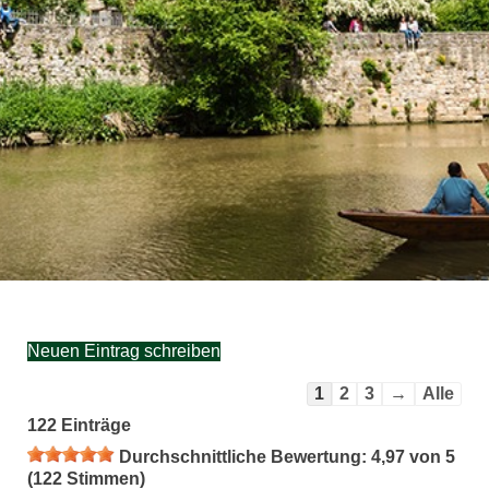
Navigation
1
2
3
→
Alle
der
122 Einträge
Gästebuchliste
Durchschnittliche Bewertung:
4,97
von
5
(
122
Stimmen)