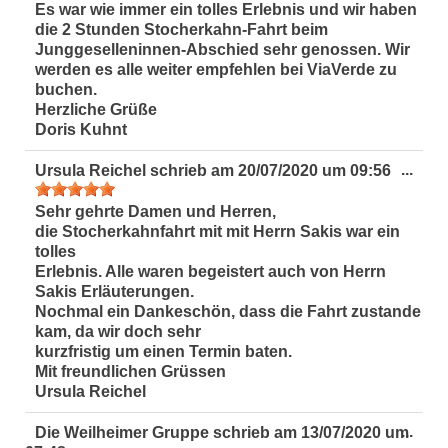
ein-
Es war wie immer ein tolles Erlebnis und wir haben
die 2 Stunden Stocherkahn-Fahrt beim
Junggeselleninnen-Abschied sehr genossen. Wir
werden es alle weiter empfehlen bei ViaVerde zu
buchen.
Herzliche Grüße
Doris Kuhnt
Dies
...
Ursula Reichel
schrieb am
20/07/2020
um
09:56
Met
ein-
Sehr gehrte Damen und Herren,
die Stocherkahnfahrt mit mit Herrn Sakis war ein
tolles
Erlebnis. Alle waren begeistert auch von Herrn
Sakis Erläuterungen.
Nochmal ein Dankeschön, dass die Fahrt zustande
kam, da wir doch sehr
kurzfristig um einen Termin baten.
Mit freundlichen Grüssen
Ursula Reichel
Dies
...
Die Weilheimer Gruppe
schrieb am
13/07/2020
um