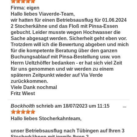
Met
ein-
Firma:
eigen
Hallo liebes Viaverde-Team,
wir hatten für einen Betriebsausflug für 01.06.2024
2 Stocherkähne und das Floß mit Pinsa-Essen
gebucht. Leider musste wegen Hochwasser die
Sache abgesagt werden. Sicherheit geht eben vor.
Trotzdem will ich die Bewertung abgeben und mich
für die kompetente Beratung über den ganzen
Buchungsablauf mit Pinsa-Bestellung usw. von
Herrn Ueltzhöffer bedanken - er hat sich viel Zeit
für uns genommen und wir werden zu einem
späteren Zeitpunkt wieder auf Via Verde
zurückkommen.
Viele Dank nochmal
Fritz Wiest
Dies
...
Bockholth
schrieb am
18/07/2023
um
11:15
Met
ein-
Hallo liebes Stocherkahnteam,
unser Betriebsausflug nach Tübingen auf Ihren 3
Stocherkähnen mit jeweils Ihren 2