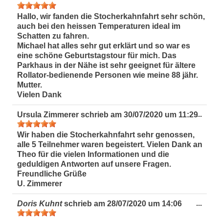
Met
ein-
Hallo, wir fanden die Stocherkahnfahrt sehr schön,
auch bei den heissen Temperaturen ideal im
Schatten zu fahren.
Michael hat alles sehr gut erklärt und so war es
eine schöne Geburtstagstour für mich. Das
Parkhaus in der Nähe ist sehr geeignet für ältere
Rollator-bedienende Personen wie meine 88 jähr.
Mutter.
Vielen Dank
Dies
...
Ursula Zimmerer
schrieb am
30/07/2020
um
11:29
Met
ein-
Wir haben die Stocherkahnfahrt sehr genossen,
alle 5 Teilnehmer waren begeistert. Vielen Dank an
Theo für die vielen Informationen und die
geduldigen Antworten auf unsere Fragen.
Freundliche Grüße
U. Zimmerer
Dies
...
Doris Kuhnt
schrieb am
28/07/2020
um
14:06
Met